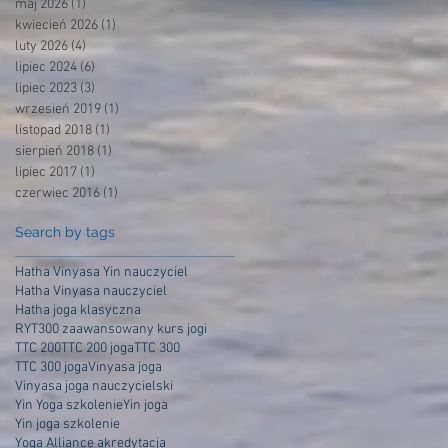
maj 2026
(1)
1 post
kwiecień 2026
(1)
1 post
luty 2026
(4)
4 posty
lipiec 2024
(6)
6 postów
lipiec 2023
(3)
3 posty
wrzesień 2019
(1)
1 post
listopad 2018
(1)
1 post
sierpień 2018
(1)
1 post
lipiec 2017
(1)
1 post
czerwiec 2016
(1)
1 post
Search by tags
Hatha Vinyasa Yin nauczyciel
Hatha Vinyasa nauczyciel
Hatha joga klasyczna
RYT300 zaawansowany kurs jogi
TTC 200
TTC 200 joga
TTC 300
TTC 300 joga
Vinyasa joga
Vinyasa joga nauczycielski
Yin Yoga szkolenie
Yin joga
Yin joga szkolenie
Yoga Alliance akredytacja