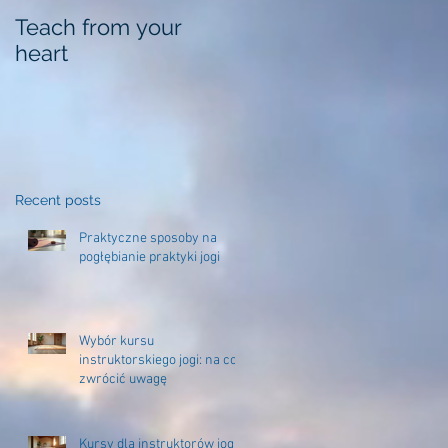
Teach from your
heart
Recent posts
Praktyczne sposoby na
pogłębianie praktyki jogi
Wybór kursu
instruktorskiego jogi: na co
zwrócić uwagę
Kursy dla instruktorów jogi –