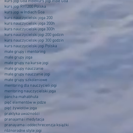
kurs jogi Goa Indie
kurs jogi Indie Goa
kurs jogi RYT200 Polska
kurs jogi w Indiach Goa
kurs nauczycielski joga 200
kurs nauczycielski joga 200h
kurs nauczycielski joga 300h
kurs nauczycielski jogi 200 godzin
kurs nauczycielski jogi 300 godzin
kurs nauczycielski jogi Polska
małe grupy i mentoring
małe grupy joga
małe grupy na kursie jogi
małe grupy nauczanie
małe grupy nauczanie jogi
małe grupy szkoleniowe
mentoring dla nauczycieli jogi
mentoring nauczycielski joga
pancha mahabhuta
pięć elementów w jodze
pięć żywiołów joga
praktyka uważności
pranajama i medytacja
pranayama i oddech
recenzja książki
różnorodne style jogi