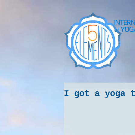
INTER
YOG
of
I got a yoga 