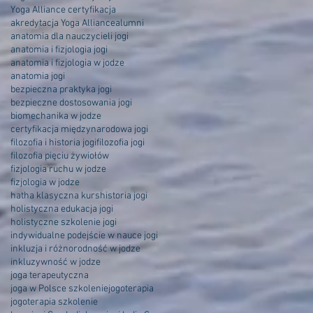
Yoga Alliance certyfikacja
akredytacja Yoga Alliance
alumni
anatomia dla nauczycieli jogi
anatomia i fizjologia jogi
anatomia i fizjologia w jodze
anatomia jogi
bezpieczna praktyka jogi
bezpieczne dostosowania jogi
biomechanika w jodze
certyfikacja międzynarodowa jogi
filozofia i historia jogi
filozofia jogi
filozofia pięciu żywiołów
fizjologia ruchu w jodze
fizjologia w jodze
hatha klasyczna kurs
historia jogi
holistyczna edukacja jogi
holistyczne szkolenie jogi
indywidualne podejście w nauce jogi
inkluzja i różnorodność w jodze
inkluzywność w jodze
joga terapeutyczna
joga w Polsce szkolenie
jogoterapia
jogoterapia szkolenie