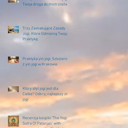
Twoja droga do mistrzostwa
Trzy Zaskakujące Zasady
Jogi, Które Odmienią Twoją
Praktykę
Praktyka yin jogi: Szkolenie
z yin jogi w Krakowie
Który styl jogi jest dla
Ciebie? Odkryj najlepszy styl
jogi
Recenzja książki "The Yoga
Sutra Of Patanjali" with