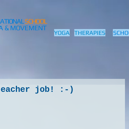
NATIONAL
SCHOOL
A & MOVEMENT
YOGA
THERAPIES
SCHO
teacher job! :-)