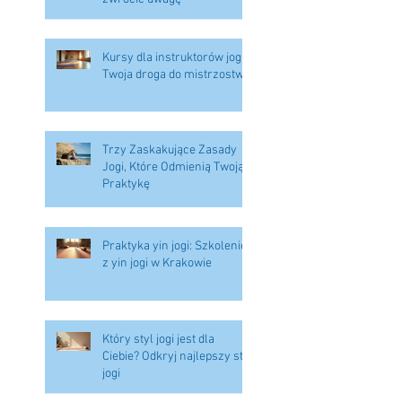
Kursy dla instruktorów jogi –
Twoja droga do mistrzostwa
Trzy Zaskakujące Zasady
Jogi, Które Odmienią Twoją
Praktykę
Praktyka yin jogi: Szkolenie
z yin jogi w Krakowie
Który styl jogi jest dla
Ciebie? Odkryj najlepszy styl
jogi