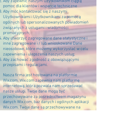
Aby zapewnić naszym Użytkownikom ciągłą
pomoc dla klientów i wsparcie techniczne
Aby móc kontaktować się z naszymi
Użytkownikami i Użytkownikami za pomocą
ogólnych lub spersonalizowanych powiadomień
związanych z usługami i wiadomości
promocyjnych;
Aby utworzyć zagregowane dane statystyczne i
inne zagregowane i / lub wnioskowane Dane
nieosobowe, które możemy wykorzystać w celu
zapewnienia i ulepszenia naszych usług;
Aby zachować zgodność z obowiązującymi
przepisami i regulacjami.
Nasza firma jest hostowana na platformie
Wix.com. Wix.com zapewnia nam platformę
internetową, która pozwala nam sprzedawać
nasze usługi. Twoje dane mogą być
przechowywane za pośrednictwem magazynu
danych Wix.com, baz danych i ogólnych aplikacji
Wix.com. Twoje dane są przechowywane na
bezpiecznych serwerach za zaporą ogniową
(firewall). Niektóre dane, które nam przesyłasz,
mogą być przechowywane na serwerach Google i
na komputerach naszej firmy i są chronione
hasłem. Strona może zawierać elementy takie jak