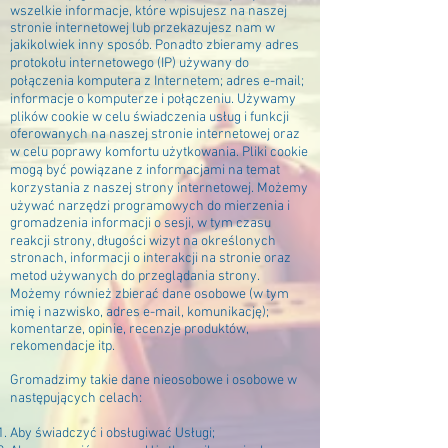
wszelkie informacje, które wpisujesz na naszej
stronie internetowej lub przekazujesz nam w
jakikolwiek inny sposób. Ponadto zbieramy adres
protokołu internetowego (IP) używany do
połączenia komputera z Internetem; adres e-mail;
informacje o komputerze i połączeniu. Używamy
plików cookie w celu świadczenia usług i funkcji
oferowanych na naszej stronie internetowej oraz
w celu poprawy komfortu użytkowania. Pliki cookie
mogą być powiązane z informacjami na temat
korzystania z naszej strony internetowej. Możemy
używać narzędzi programowych do mierzenia i
gromadzenia informacji o sesji, w tym czasu
reakcji strony, długości wizyt na określonych
stronach, informacji o interakcji na stronie oraz
metod używanych do przeglądania strony.
Możemy również zbierać dane osobowe (w tym
imię i nazwisko, adres e-mail, komunikację);
komentarze, opinie, recenzje produktów,
rekomendacje itp.
Gromadzimy takie dane nieosobowe i osobowe w
następujących celach:
Aby świadczyć i obsługiwać Usługi;