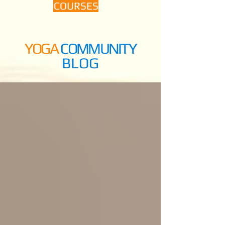
COURSES
YOGA
COMMUNITY
BLOG