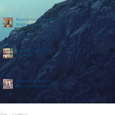
Mahashaya and
Mataphorical Explanations
Paramahamsa
Prajnanananda"
Recenzja książki "Potęga
teraźniejszości"
Recenzja książki "Joga -
sztuka życia"
RECENZJA KSIĄŻKI "Joga
dla ciała subtelnego"