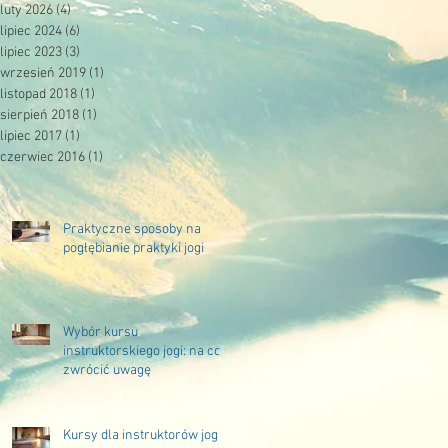
luty 2026
(4)
4 posty
lipiec 2024
(6)
6 postów
lipiec 2023
(3)
3 posty
wrzesień 2019
(1)
1 post
listopad 2018
(1)
1 post
sierpień 2018
(1)
1 post
lipiec 2017
(1)
1 post
czerwiec 2016
(1)
1 post
Praktyczne sposoby na
pogłębianie praktyki jogi
Wybór kursu
instruktorskiego jogi: na co
zwrócić uwagę
Kursy dla instruktorów jogi –