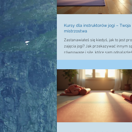
Kursy dla instruktorów jogi – Twoj
mistrzostwa
Zastanawiałeś się kiedyś, jak to jest p
zajęcia jogi? Jak przekazywać innym sp
równowagę i siłę, które sam odnalazłe
Jeśli tak, to świetnie trafiłeś! Dziś opo
kursach dla instruktorów jogi, które m
odmienić Twoje życie i pozwolą Ci dzieli
innymi. Wiem, że wybór odpowiedniego
może być trudny, dlatego podzielę się 
doświadczeniami i praktycznymi wska
Dlaczego warto wybrać kursy dla instr