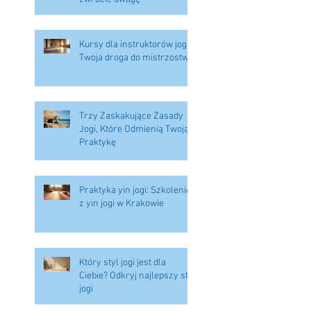
Kursy dla instruktorów jogi –
Twoja droga do mistrzostwa
Trzy Zaskakujące Zasady
Jogi, Które Odmienią Twoją
Praktykę
Praktyka yin jogi: Szkolenie
z yin jogi w Krakowie
Który styl jogi jest dla
Ciebie? Odkryj najlepszy styl
jogi