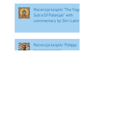
Recenzja książki "The Yoga
Sutra Of Patanjali" with
commentary by Shri Lahiri
Mahashaya and
Mataphorical Explanations
Paramahamsa
Prajnanananda"
Recenzja książki "Potęga
teraźniejszości"
Recenzja książki "Joga -
sztuka życia"
RECENZJA KSIĄŻKI "Joga
dla ciała subtelnego"