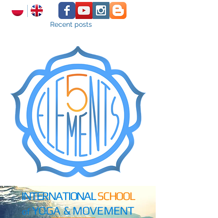
Recent posts
INTERNATIONAL
SCHOOL
YOGA & MOVEMENT
of