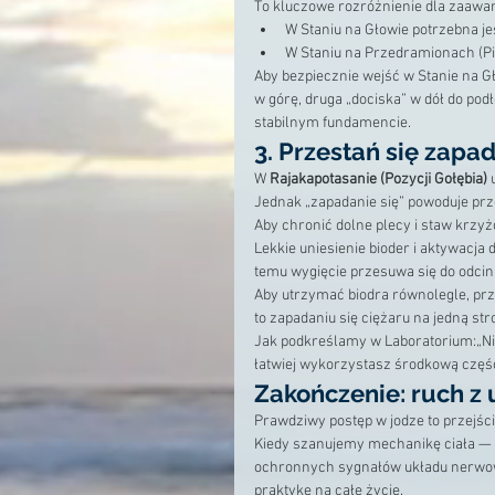
To kluczowe rozróżnienie dla zaaw
W Staniu na Głowie potrzebna je
W Staniu na Przedramionach (Pi
Aby bezpiecznie wejść w Stanie na Gł
w górę, druga „dociska” w dół do pod
stabilnym fundamencie.
3. Przestań się zapa
W 
Rajakapotasanie (Pozycji Gołębia)
 
Jednak „zapadanie się” powoduje pr
Aby chronić dolne plecy i staw krzyż
Lekkie uniesienie bioder i aktywacja 
temu wygięcie przesuwa się do odcin
Aby utrzymać biodra równolegle, prz
to zapadaniu się ciężaru na jedną str
Jak podkreślamy w Laboratorium:„Nie s
łatwiej wykorzystasz środkową część
Zakończenie: ruch z
Prawdziwy postęp w jodze to przejście
Kiedy szanujemy mechanikę ciała — w
ochronnych sygnałów układu nerwo
praktykę na całe życie.