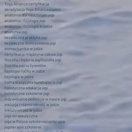
Yoga Alliance certyfikacja
akredytacja Yoga Alliance
alumni
anatomia dla nauczycieli jogi
anatomia i fizjologia jogi
anatomia i fizjologia w jodze
anatomia jogi
bezpieczna praktyka jogi
bezpieczne dostosowania jogi
biomechanika w jodze
certyfikacja międzynarodowa jogi
filozofia i historia jogi
filozofia jogi
filozofia pięciu żywiołów
fizjologia ruchu w jodze
fizjologia w jodze
hatha klasyczna kurs
historia jogi
holistyczna edukacja jogi
holistyczne szkolenie jogi
indywidualne podejście w nauce jogi
inkluzja i różnorodność w jodze
inkluzywność w jodze
joga terapeutyczna
joga w Polsce szkolenie
jogoterapia
jogoterapia szkolenie