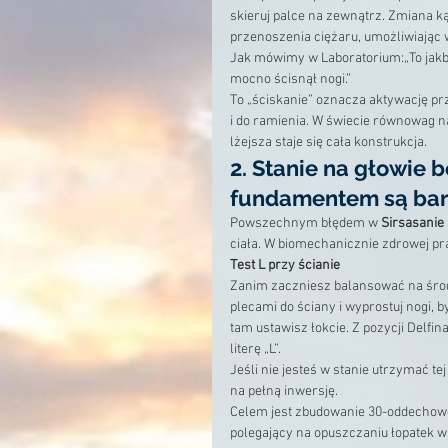
skieruj palce na zewnątrz. Zmiana k
przenoszenia ciężaru, umożliwiając 
Jak mówimy w Laboratorium:„To jakby
mocno ścisnął nogi.”
To „ściskanie” oznacza aktywację prz
i do ramienia. W świecie równowag n
lżejsza staje się cała konstrukcja.
2. Stanie na głowie 
fundamentem są bar
Powszechnym błędem w 
Sirsasanie 
ciała. W biomechanicznie zdrowej pra
Test L przy ścianie
Zanim zaczniesz balansować na środku
plecami do ściany i wyprostuj nogi, b
tam ustawisz łokcie. Z pozycji Delfin
literę „L”.
Jeśli nie jesteś w stanie utrzymać te
na pełną inwersję.
Celem jest zbudowanie 30-oddechowe
polegający na opuszczaniu łopatek w 