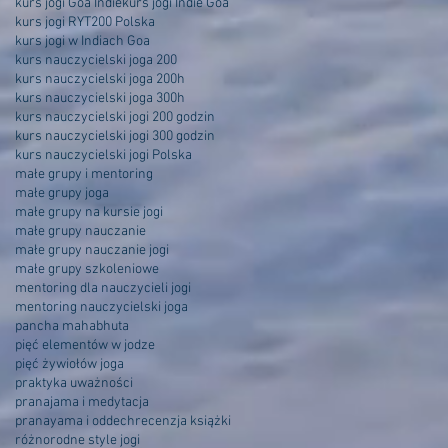
kurs jogi Goa Indie
kurs jogi Indie Goa
kurs jogi RYT200 Polska
kurs jogi w Indiach Goa
kurs nauczycielski joga 200
kurs nauczycielski joga 200h
kurs nauczycielski joga 300h
kurs nauczycielski jogi 200 godzin
kurs nauczycielski jogi 300 godzin
kurs nauczycielski jogi Polska
małe grupy i mentoring
małe grupy joga
małe grupy na kursie jogi
małe grupy nauczanie
małe grupy nauczanie jogi
małe grupy szkoleniowe
mentoring dla nauczycieli jogi
mentoring nauczycielski joga
pancha mahabhuta
pięć elementów w jodze
pięć żywiołów joga
praktyka uważności
pranajama i medytacja
pranayama i oddech
recenzja książki
różnorodne style jogi