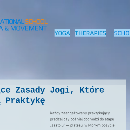
NATIONAL
SCHOOL
A & MOVEMENT
YOGA
THERAPIES
SCHO
ące Zasady Jogi, Które
ą Praktykę
Każdy zaangażowany praktykujący 
prędzej czy później dochodzi do etapu 
„zastoju” — plateau, w którym pozycje, 