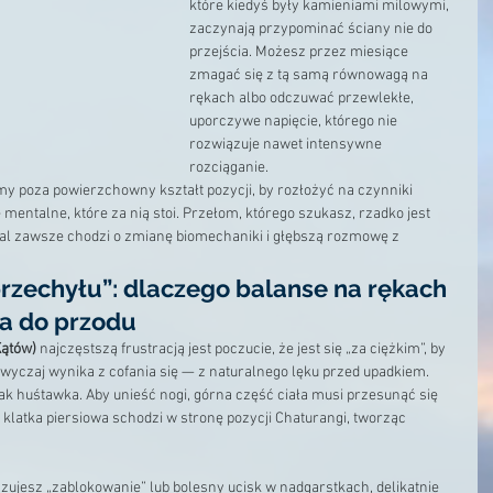
które kiedyś były kamieniami milowymi, 
zaczynają przypominać ściany nie do 
przejścia. Możesz przez miesiące 
zmagać się z tą samą równowagą na 
rękach albo odczuwać przewlekłe, 
uporczywe napięcie, którego nie 
rozwiązuje nawet intensywne 
rozciąganie.
y poza powierzchowny kształt pozycji, by rozłożyć na czynniki 
mentalne, które za nią stoi. Przełom, którego szukasz, rzadko jest 
al zawsze chodzi o zmianę biomechaniki i głębszą rozmowę z 
przechyłu”: dlaczego balanse na rękach 
a do przodu
Kątów)
 najczęstszą frustracją jest poczucie, że jest się „za ciężkim”, by 
zwyczaj wynika z cofania się — z naturalnego lęku przed upadkiem.
ak huśtawka. Aby unieść nogi, górna część ciała musi przesunąć się 
— klatka piersiowa schodzi w stronę pozycji Chaturangi, tworząc 
zujesz „zablokowanie” lub bolesny ucisk w nadgarstkach, delikatnie 