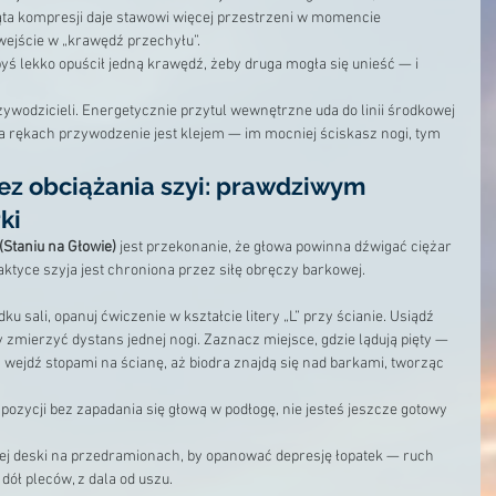
ąta kompresji daje stawowi więcej przestrzeni w momencie 
wejście w „krawędź przechyłu”.
ś lekko opuścił jedną krawędź, żeby druga mogła się unieść — i 
ywodzicieli. Energetycznie przytul wewnętrzne uda do linii środkowej 
a rękach przywodzenie jest klejem — im mocniej ściskasz nogi, tym 
bez obciążania szyi: prawdziwym 
ki
(Staniu na Głowie)
 jest przekonanie, że głowa powinna dźwigać ciężar 
ktyce szyja jest chroniona przez siłę obręczy barkowej.
 sali, opanuj ćwiczenie w kształcie litery „L” przy ścianie. Usiądź 
y zmierzyć dystans jednej nogi. Zaznacz miejsce, gdzie lądują pięty — 
a wejdź stopami na ścianę, aż biodra znajdą się nad barkami, tworząc 
j pozycji bez zapadania się głową w podłogę, nie jesteś jeszcze gotowy 
j deski na przedramionach, by opanować depresję łopatek — ruch 
dół pleców, z dala od uszu.