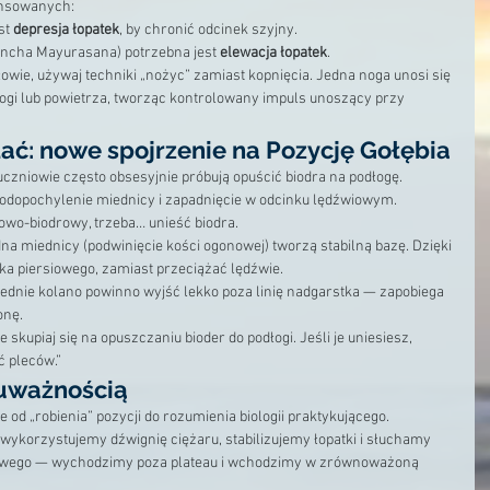
ansowanych:
st 
depresja łopatek
, by chronić odcinek szyjny.
ncha Mayurasana) potrzebna jest 
elewacja łopatek
.
owie, używaj techniki „nożyc” zamiast kopnięcia. Jedna noga unosi się 
łogi lub powietrza, tworząc kontrolowany impuls unoszący przy 
dać: nowe spojrzenie na Pozycję Gołębia
uczniowie często obsesyjnie próbują opuścić biodra na podłogę. 
zodopochylenie miednicy i zapadnięcie w odcinku lędźwiowym.
owo-biodrowy, trzeba… unieść biodra.
dna miednicy (podwinięcie kości ogonowej) tworzą stabilną bazę. Dzięki 
ka piersiowego, zamiast przeciążać lędźwie.
ednie kolano powinno wyjść lekko poza linię nadgarstka — zapobiega 
onę.
kupiaj się na opuszczaniu bioder do podłogi. Jeśli je uniesiesz, 
 pleców.”
 uważnością
 od „robienia” pozycji do rozumienia biologii praktykującego.
ykorzystujemy dźwignię ciężaru, stabilizujemy łopatki i słuchamy 
wego — wychodzimy poza plateau i wchodzimy w zrównoważoną 