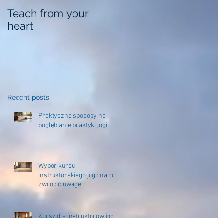
Teach from your
heart
Recent posts
Praktyczne sposoby na
pogłębianie praktyki jogi
Wybór kursu
instruktorskiego jogi: na co
zwrócić uwagę
Kursy dla instruktorów jogi –