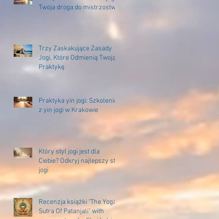
Twoja droga do mistrzostwa
Trzy Zaskakujące Zasady
Jogi, Które Odmienią Twoją
Praktykę
Praktyka yin jogi: Szkolenie
z yin jogi w Krakowie
Który styl jogi jest dla
Ciebie? Odkryj najlepszy styl
jogi
Recenzja książki "The Yoga
Sutra Of Patanjali" with