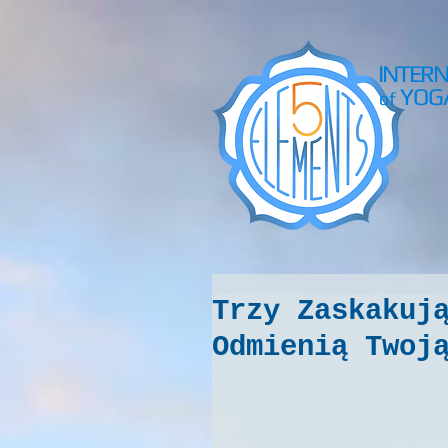
INTER
YOG
of
Trzy Zaskakuj
Odmienią Twoj