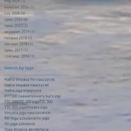
maj 2026
(1)
1 post
kwiecień 2026
(1)
1 post
luty 2026
(4)
4 posty
lipiec 2024
(6)
6 postów
lipiec 2023
(3)
3 posty
wrzesień 2019
(1)
1 post
listopad 2018
(1)
1 post
sierpień 2018
(1)
1 post
lipiec 2017
(1)
1 post
czerwiec 2016
(1)
1 post
Search by tags
Hatha Vinyasa Yin nauczyciel
Hatha Vinyasa nauczyciel
Hatha joga klasyczna
RYT300 zaawansowany kurs jogi
TTC 200
TTC 200 joga
TTC 300
TTC 300 joga
Vinyasa joga
Vinyasa joga nauczycielski
Yin Yoga szkolenie
Yin joga
Yin joga szkolenie
Yoga Alliance akredytacja